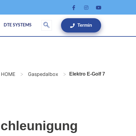
Termin
DTE SYSTEMS
>
>
HOME
Gaspedalbox
Elektro E-Golf 7
schleunigung