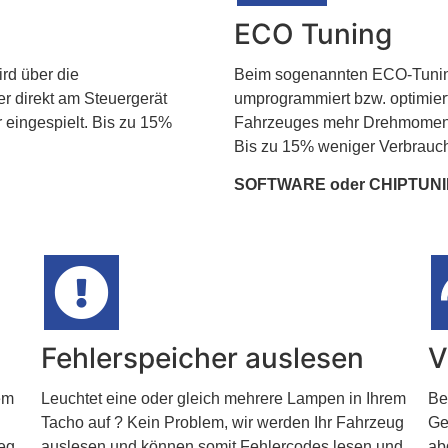
ECO Tuning
rd über die
Beim sogenannten ECO-Tuning
r direkt am Steuergerät
umprogrammiert bzw. optimiert
eingespielt. ​Bis zu 15%
Fahrzeuges mehr Drehmoment 
Bis zu 15% weniger Verbrauch
SOFTWARE oder CHIPTUNI
Fehlerspeicher auslesen
V
em
Leuchtet eine oder gleich mehrere Lampen in Ihrem
Be
Tacho auf ? Kein Problem, wir werden Ihr Fahrzeug
Ge
weg
auslesen und können somit Fehlercodes lesen und
ab