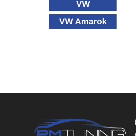
VW
VW Amarok