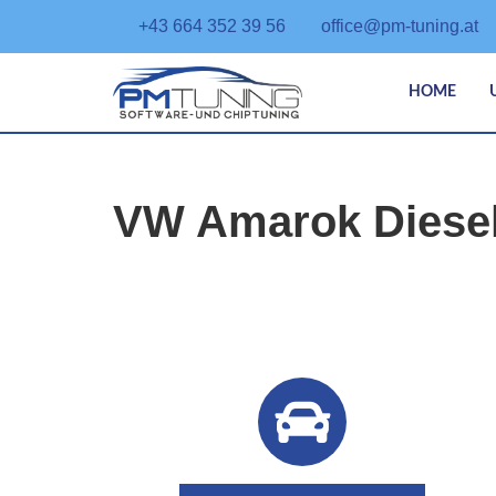
+43 664 352 39 56
office@pm-tuning.at
HOME
VW Amarok Diesel