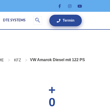
Termin
DTE SYSTEMS
>
>
ME
KFZ
VW Amarok Diesel mit 122 PS
+
0