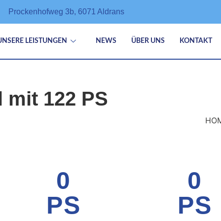
Prockenhofweg 3b, 6071 Aldrans
UNSERE LEISTUNGEN
NEWS
ÜBER UNS
KONTAKT
 mit 122 PS
HO
0
0
PS
PS