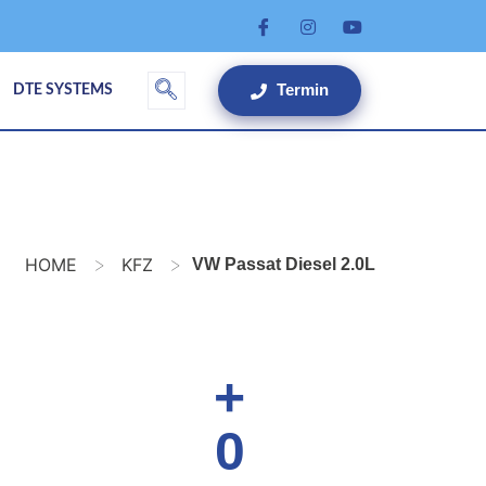
Termin
DTE SYSTEMS
>
>
HOME
KFZ
VW Passat Diesel 2.0L
+
0