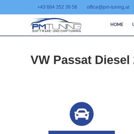
+43 664 352 39 56
office@pm-tuning.at
HOME
VW Passat Diesel 