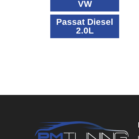
VW
Passat Diesel
2.0L