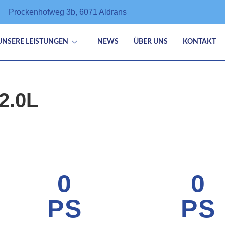
Prockenhofweg 3b, 6071 Aldrans
UNSERE LEISTUNGEN
NEWS
ÜBER UNS
KONTAKT
2.0L
0
0
PS
PS