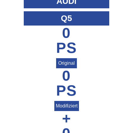
AUDI
Q5
0
PS
Original
0
PS
Modifiziert
+