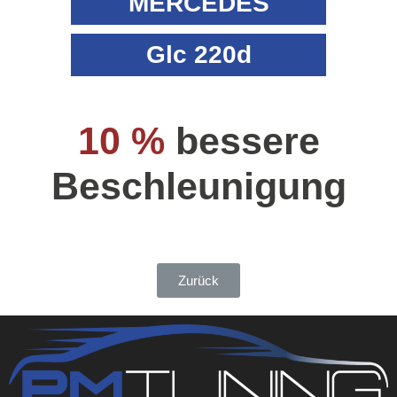
MERCEDES
Glc 220d
10 %
bessere
Beschleunigung
Zurück