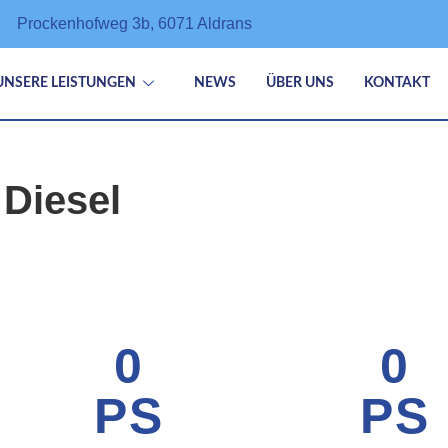
Prockenhofweg 3b, 6071 Aldrans
UNSERE LEISTUNGEN
NEWS
ÜBER UNS
KONTAKT
 Diesel
0
0
PS
PS