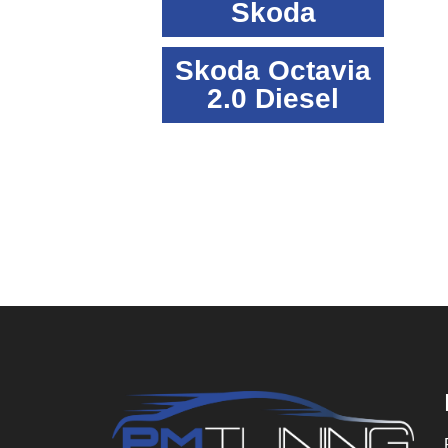
Skoda
Skoda Octavia
2.0 Diesel