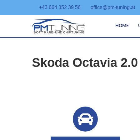
+43 664 352 39 56
office@pm-tuning.at
HOME
Skoda Octavia 2.0